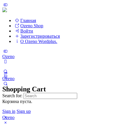
Главная
Ozeno Shop
Войти
Зарегистрироваться
О Ozeno Wordplus.
Ozeno
Ozeno
Shopping Cart
Search for:
Корзина пуста.
Sign in
Sign up
Ozeno