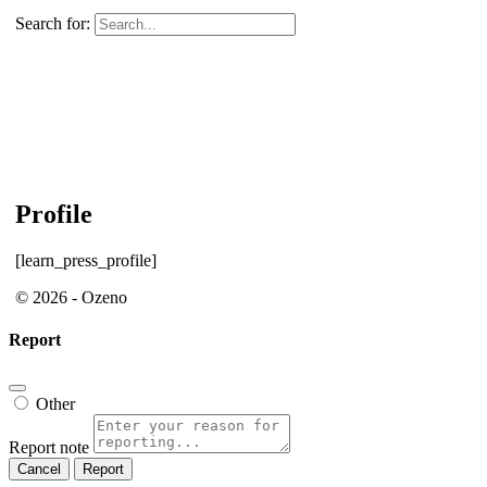
Search for:
Profile
[learn_press_profile]
© 2026 - Ozeno
Report
Other
Report note
Report